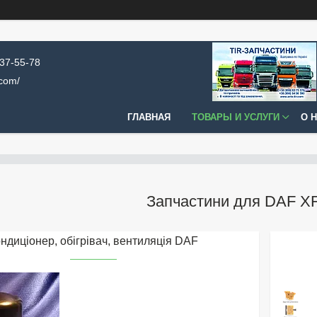
637-55-78
.com/
ГЛАВНАЯ
ТОВАРЫ И УСЛУГИ
О 
Запчастини для DAF XF 
ндиціонер, обігрівач, вентиляція DAF