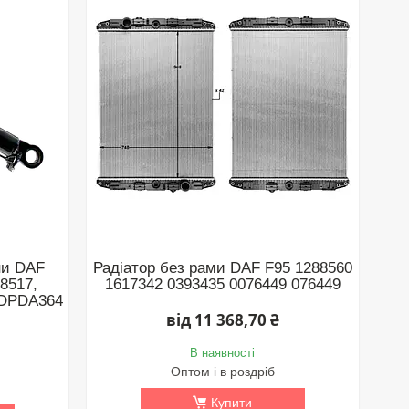
ни DAF
Радіатор без рами DAF F95 1288560
68517,
1617342 0393435 0076449 076449
 DPDA364
від 11 368,70 ₴
В наявності
Оптом і в роздріб
Купити