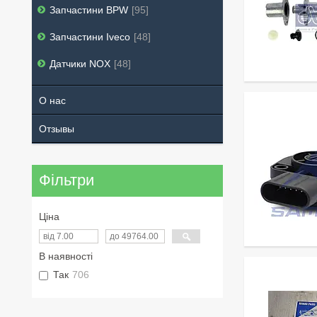
Запчастини BPW
95
Запчастини Iveco
48
Датчики NOX
48
О нас
Отзывы
Фільтри
Ціна
В наявності
Так
706