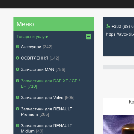
+380 (99) 
https://avto-tir
Товары и услуги
Аксесуари
242
ОСВІТЛЕННЯ
142
Запчастини MAN
756
Запчастини для DAF XF / CF /
LF
710
Запчастини для Volvo
505
Ко
Запчастини для RENAULT
Premium
285
Запчастини для RENAULT
Midlum
49