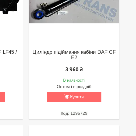
 LF45 /
Циліндр підіймання кабіни DAF CF
E2
3 960 ₴
В наявності
Оптом і в роздріб
Купити
1295729