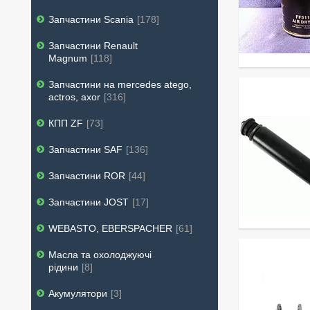
Запчастини Scania
178
Запчастини Renault
Magnum
118
Запчастини на mercedes atego,
actros, axor
316
КПП ZF
73
Запчастини SAF
136
Запчастини ROR
44
Запчастини JOST
17
WEBASTO, EBERSPACHER
61
Масла та охолоджуючі
рідини
8
Акумулятори
3