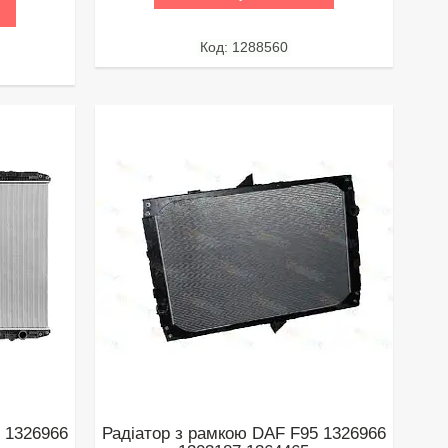
1288560
 1326966
Радіатор з рамкою DAF F95 1326966