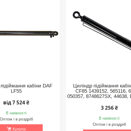
 підіймання кабіни DAF
Циліндр підіймання кабі
LF55
CF85 1439152, 565116, 
050357, 8748627SX, 44638,
від 7 524 ₴
3 256 ₴
В наявності
В наявності
Оптом і в роздріб
Оптом і в роздріб
Купити