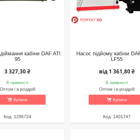
ідіймання кабіни DAF ATI
Насос підйому кабіни DAF
95
LF55
3 327,30 ₴
від 1 361,80 ₴
В наявності
В наявності
Оптом і в роздріб
Оптом і в роздріб
Купити
Купити
1295724
1401747