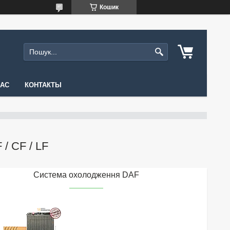
Кошик
НАС
КОНТАКТЫ
/ CF / LF
Система охолодження DAF