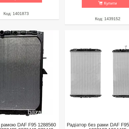
Купити
1401873
1439152
з рамою DAF F95 1288560
Радіатор без рами DAF F95