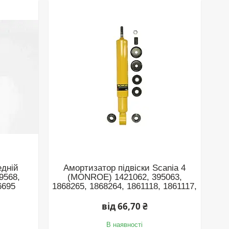
едній
Амортизатор підвіски Scania 4
89568,
(MONROE) 1421062, 395063,
6695
1868265, 1868264, 1861118, 1861117,
від 66,70 ₴
В наявності