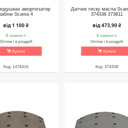
подушках амортизатор
Датчик тиску масла Scani
кабіни Scania 4
374338 373811
від 1 100 ₴
від 473,90 ₴
В наявності
В наявності
Оптом і в роздріб
Оптом і в роздріб
Купити
Купити
1476415
374338