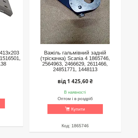
 413х203
Важіль гальмівний задній
 1516501,
(тріскачка) Scania 4 1865746,
138
2564963, 2466629, 2611466,
24851771, 1448113
від 1 425,60 ₴
В наявності
Оптом і в роздріб
Купити
1865746