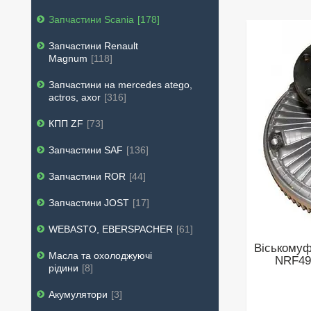
Запчастини Scania
178
Запчастини Renault
Magnum
118
Запчастини на mercedes atego,
actros, axor
316
КПП ZF
73
Запчастини SAF
136
Запчастини ROR
44
Запчастини JOST
17
WEBASTO, EBERSPACHER
61
Віськомуф
Масла та охолоджуючі
NRF49
рідини
8
Акумулятори
3