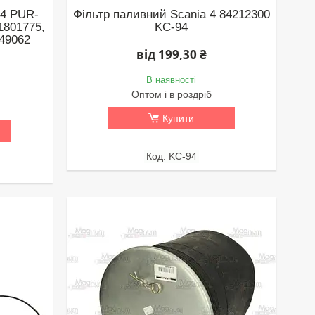
 4 PUR-
Фільтр паливний Scania 4 84212300
1801775,
KC-94
149062
від 199,30 ₴
В наявності
Оптом і в роздріб
Купити
KC-94