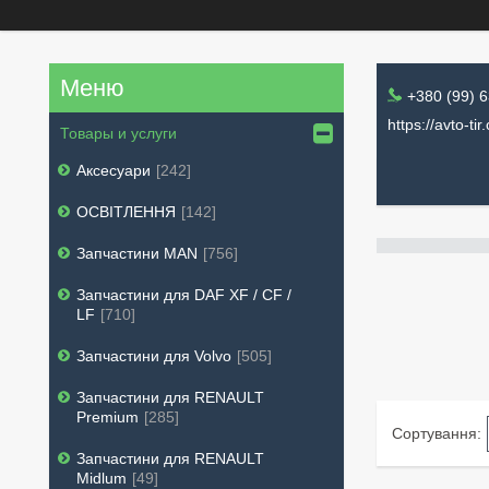
+380 (99) 
https://avto-tir
Товары и услуги
Аксесуари
242
ОСВІТЛЕННЯ
142
Запчастини MAN
756
Запчастини для DAF XF / CF /
LF
710
Запчастини для Volvo
505
Запчастини для RENAULT
Premium
285
Запчастини для RENAULT
Midlum
49