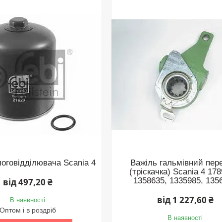
логовідділювача Scania 4
Важіль гальмівний пер
(тріскачка) Scania 4 17
1358635, 1335985, 135
від 497,20 ₴
від 1 227,60 ₴
В наявності
Оптом і в роздріб
В наявності