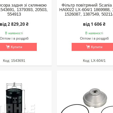
сора задня зі склянкою
Фільтр повітряний Scania
1543691, 1379393, 20503,
HA0022 LX-604/1 1869988, 
554913
1526087, 1387549, 5021
від 2 829,20 ₴
від 1 606 ₴
В наявності
В наявності
Оптом і в роздріб
Оптом і в роздріб
Купити
Купити
1543691
LX-604/1