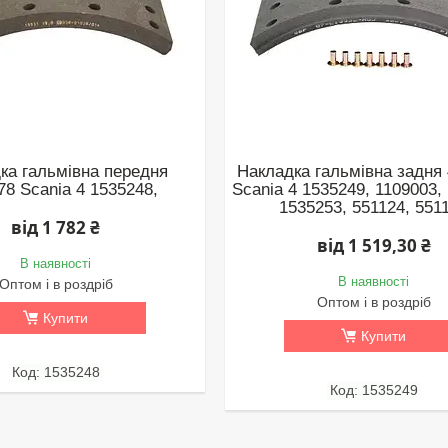
ка гальмівна передня
Накладка гальмівна задня
78 Scania 4 1535248,
Scania 4 1535249, 1109003,
1535253, 551124, 551
від 1 782 ₴
від 1 519,30 ₴
В наявності
В наявності
Оптом і в роздріб
Оптом і в роздріб
Купити
Купити
1535248
1535249