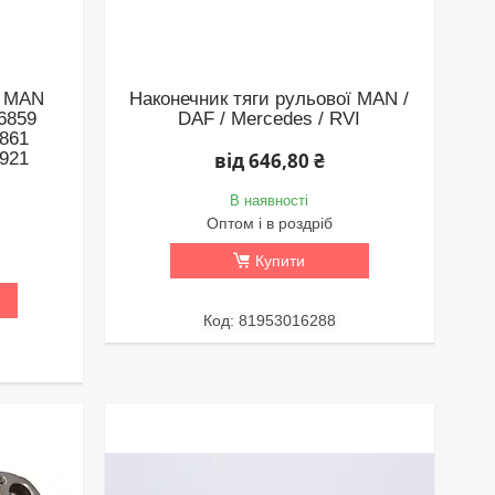
а MAN
Наконечник тяги рульової MAN /
6859
DAF / Mercedes / RVI
6861
6921
від 646,80 ₴
В наявності
Оптом і в роздріб
Купити
81953016288