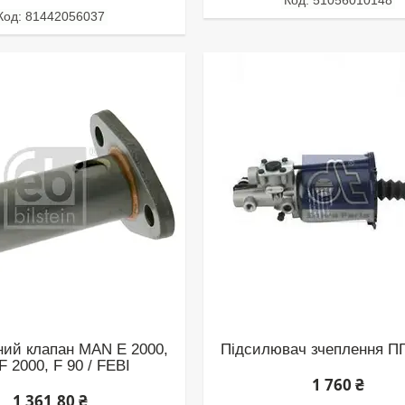
51056010148
81442056037
ний клапан MAN E 2000,
Підсилювач зчеплення П
F 2000, F 90 / FEBI
1 760 ₴
1 361,80 ₴