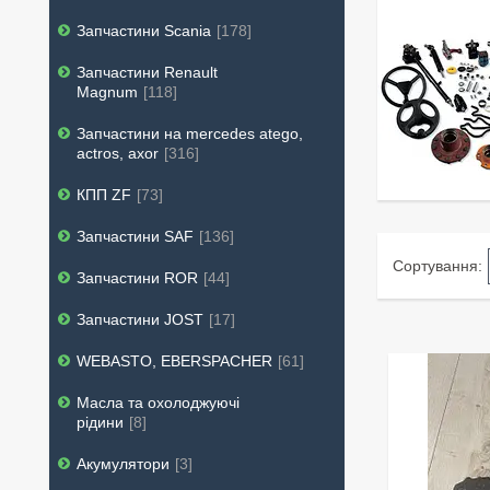
Запчастини Scania
178
Запчастини Renault
Magnum
118
Запчастини на mercedes atego,
actros, axor
316
КПП ZF
73
Запчастини SAF
136
Запчастини ROR
44
Запчастини JOST
17
WEBASTO, EBERSPACHER
61
Масла та охолоджуючі
рідини
8
Акумулятори
3