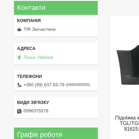
Контакти
TIR Запчастини
Луцьк, Україна
+380 (99) 637-55-78
0966400590
0996375578
Підніжка
TGL/TGM
81615
Графік роботи