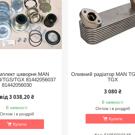
мплект шкворня MAN
Оливний радіатор MAN TG
/TGS/TGX 81442056037
TGX
81442056030
3 080 ₴
від 3 038,20 ₴
В наявності
В наявності
Оптом і в роздріб
Оптом і в роздріб
Купити
Купити