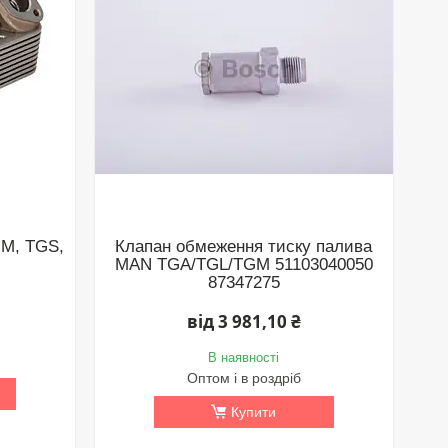
M, TGS,
Клапан обмеження тиску палива
MAN TGA/TGL/TGM 51103040050
87347275
від 3 981,10 ₴
В наявності
Оптом і в роздріб
Купити