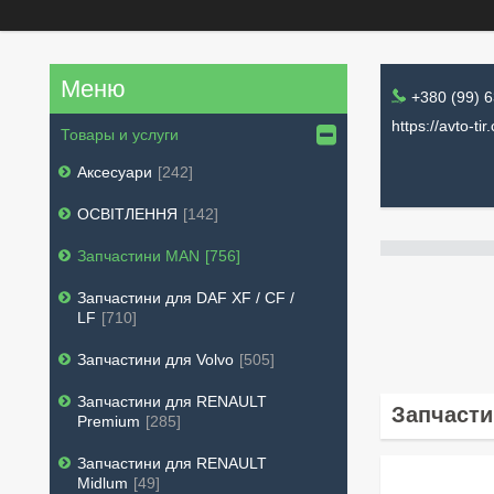
+380 (99) 
https://avto-tir
Товары и услуги
Аксесуари
242
ОСВІТЛЕННЯ
142
Запчастини MAN
756
Запчастини для DAF XF / CF /
LF
710
Запчастини для Volvo
505
Запчастини для RENAULT
Запчасти
Premium
285
Запчастини для RENAULT
Midlum
49