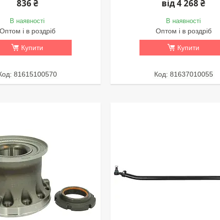
836 ₴
від 4 268 ₴
В наявності
В наявності
Оптом і в роздріб
Оптом і в роздріб
Купити
Купити
81615100570
81637010055