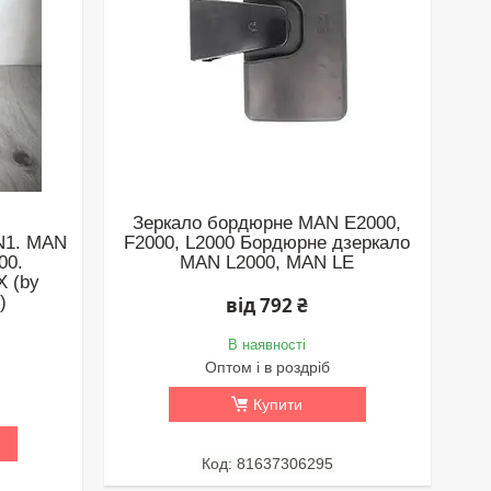
Зеркало бордюрне MAN E2000,
N1. MAN
F2000, L2000 Бордюрне дзеркало
00.
MAN L2000, MAN LE
 (by
)
від 792 ₴
В наявності
Оптом і в роздріб
Купити
81637306295