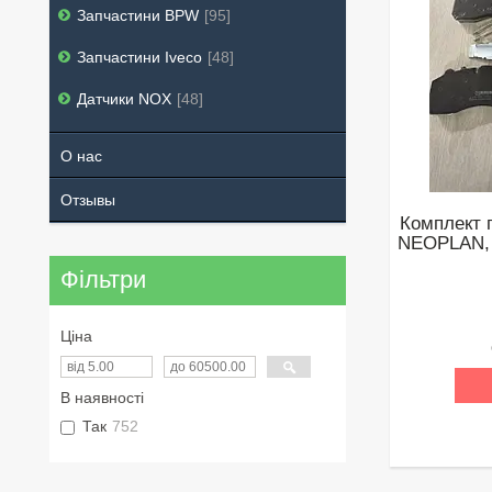
Запчастини BPW
95
Запчастини Iveco
48
Датчики NOX
48
О нас
Отзывы
Комплект 
NEOPLAN, 
Фільтри
Ціна
В наявності
Так
752