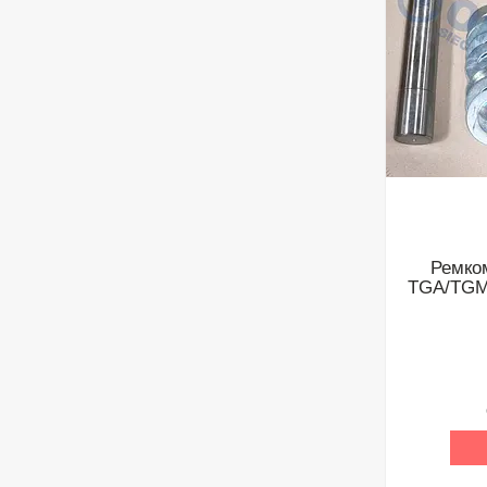
Ремко
TGA/TGM