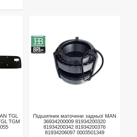
MAN TGL
Підшипник маточини задньої MAN
 TGL TGM
36934200009 81934200320
0055
81934200342 81934200376
81934206097 0003501349