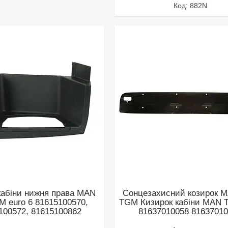
882N
 кабіни нижня права MAN
Сонцезахисний козирок 
 euro 6 81615100570,
TGM Кизирок кабіни MAN
100572, 81615100862
81637010058 8163701