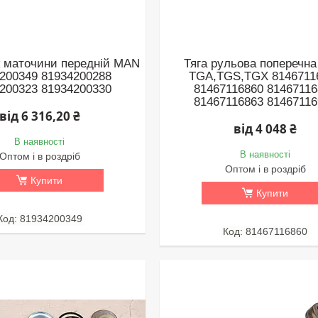
 маточини передній MAN
Тяга рульова поперечн
200349 81934200288
TGA,TGS,TGX 8146711
200323 81934200330
81467116860 8146711
81467116863 8146711
від 6 316,20 ₴
від 4 048 ₴
В наявності
В наявності
Оптом і в роздріб
Оптом і в роздріб
Купити
Купити
81934200349
81467116860