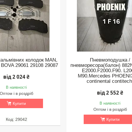
гальмівних колодок MAN,
Пневмоподушка /
BOVA 29061 29108 29087
пневморесора(балон) 882
E2000.F2000.F90. L20
M90.Mercedes PHOENIX
від 2 024 ₴
continental contitech
В наявності
від 2 552 ₴
Оптом і в роздріб
Купити
В наявності
Оптом і в роздріб
29042
Купити