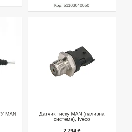
51103040050
ГУ MAN
Датчик тиску MAN (паливна
система), Iveco
2 794 ₴