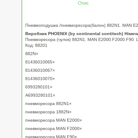
Опис
Пневмоподушка /пневморесора(балон) 882N1. MAN E2
Виробник PHOENIX (by continental contitech) Німеч
Пневморесора (чулок) 882N1. MAN E2000.F2000.F90. 
Код: 88201
882N×
81436010065×
81436010067×
81436010070×
6993280101×
A6993280101×
пневморесора 882N1×
пневморесора 1882N×
пневморесора MAN E2000×
пневморесора MAN F2000×
пневморесора MAN F90×