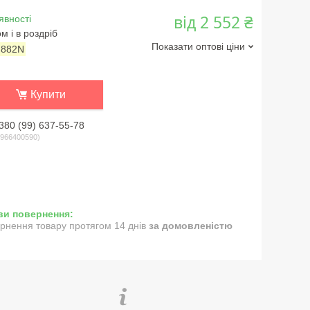
від
2 552 ₴
явності
м і в роздріб
Показати оптові ціни
:
882N
Купити
380 (99) 637-55-78
966400590
рнення товару протягом 14 днів
за домовленістю