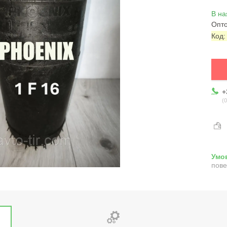
В на
Опто
Код
+
0
пове