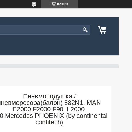
Кошик
Пневмоподушка /
пневморесора(балон) 882N1. MAN
E2000.F2000.F90. L2000.
0.Mercedes PHOENIX (by continental
contitech)