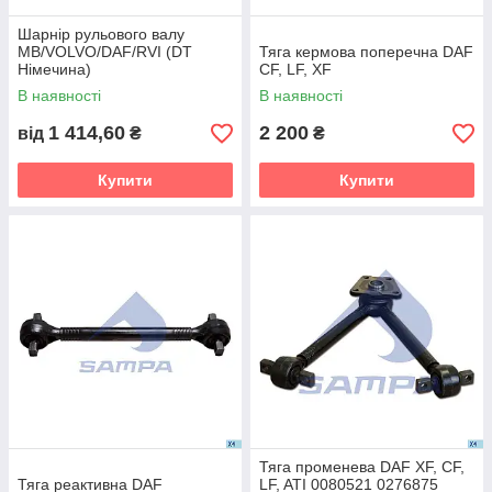
Шарнір рульового валу
MB/VOLVO/DAF/RVI (DT
Тяга кермова поперечна DAF
Німечина)
CF, LF, XF
В наявності
В наявності
1 414,60
2 200
від
₴
₴
Купити
Купити
Тяга променева DAF XF, CF,
Тяга реактивна DAF
LF, ATI 0080521 0276875