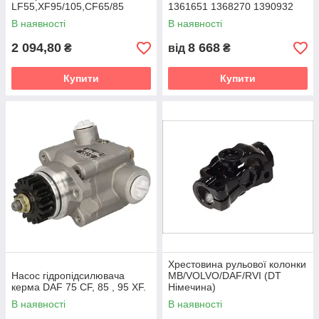
LF55,XF95/105,CF65/85
1361651 1368270 1390932
1617096 1793875
В наявності
В наявності
2 094,80
8 668
₴
від
₴
Купити
Купити
Хрестовина рульової колонки
Насос гідропідсилювача
MB/VOLVO/DAF/RVI (DT
керма DAF 75 CF, 85 , 95 XF.
Німечина)
В наявності
В наявності