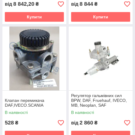
8 842,20
8 844
від
₴
від
₴
Купити
Купити
Регулятор гальмівних сил
Клапан перемикача
BPW, DAF, Fruehauf, IVECO,
DAF,IVECO.SCANIA
MB, Neoplan, SAF
4757145000
В наявності
В наявності
528
2 860
₴
від
₴