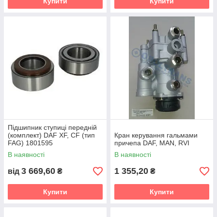
Купити
Купити
Підшипник ступиці передній
(комплект) DAF XF, CF (тип
Кран керування гальмами
FAG) 1801595
причепа DAF, MAN, RVI
В наявності
В наявності
3 669,60
1 355,20
від
₴
₴
Купити
Купити