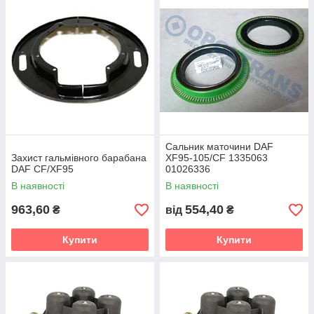
Сальник маточини DAF
Захист гальмівного барабана
XF95-105/CF 1335063
DAF CF/XF95
01026336
В наявності
В наявності
963,60
554,40
₴
від
₴
Купити
Купити