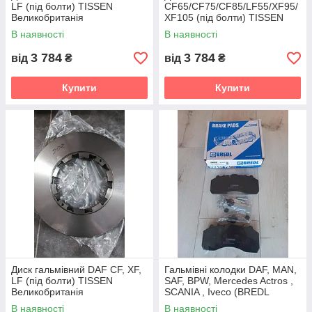
LF (під болти) TISSEN
CF65/CF75/CF85/LF55/XF95/
Великобританія
XF105 (під болти) TISSEN
Великобританія
В наявності
В наявності
3 784
3 784
від
₴
від
₴
Купити
Купити
Диск гальмівний DAF CF, XF,
Гальмівні колодки DAF, MAN,
LF (під болти) TISSEN
SAF, BPW, Mercedes Actros ,
Великобританія
SCANIA , Iveco (BREDL
Європа) 29108, 29061, 29087
В наявності
В наявності