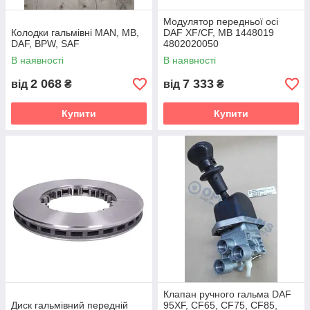
Модулятор передньої осі
Колодки гальмівні MAN, MB,
DAF XF/CF, MB 1448019
DAF, BPW, SAF
4802020050
В наявності
В наявності
2 068
7 333
від
₴
від
₴
Купити
Купити
Клапан ручного гальма DAF
Диск гальмівний передній
95XF, CF65, CF75, CF85,