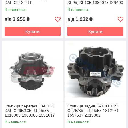
DAF CF, XF, LF
XF95, XF105 1389075 DPM90
В наявності
В наявності
3 256
1 232
від
₴
від
₴
Купити
Купити
Ступиця передня DAF CF,
Ступиця задня DAF XF105,
DAF XF95/105, LF45/55
CF75/85 , LF45/55 1812161
1818003 1388906 1391617
1657637 2019802
В наявності
В наявності