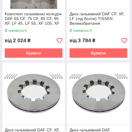
Комплект гальмівних колодок
Диск гальмівний DAF CF, XF,
DAF 65 CF, 75 CF, 85 CF, 95
LF (під болти) TISSEN
XF, LF 45, LF 55, XF 105, XF
Великобританія
106, XF 9 29108, 29061,
В наявності
В наявності
29087
2 024
3 784
від
₴
від
₴
Купити
Купити
Диск гальмівний DAF CF, XF,
Диск гальмівний DAF