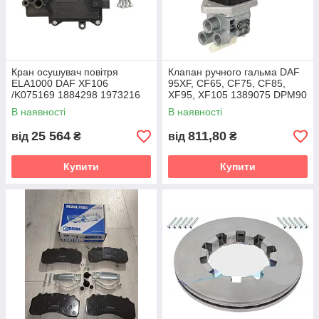
Кран осушувач повітря
Клапан ручного гальма DAF
ELA1000 DAF XF106
95XF, CF65, CF75, CF85,
/K075169 1884298 1973216
XF95, XF105 1389075 DPM90
В наявності
В наявності
25 564
811,80
від
₴
від
₴
Купити
Купити