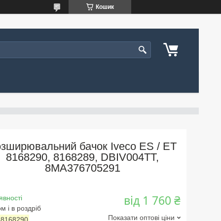
Кошик
зширювальний бачок Iveco ES / ET
8168290, 8168289, DBIV004TT,
8MA376705291
від
1 760 ₴
явності
м і в роздріб
Показати оптові ціни
:
8168290