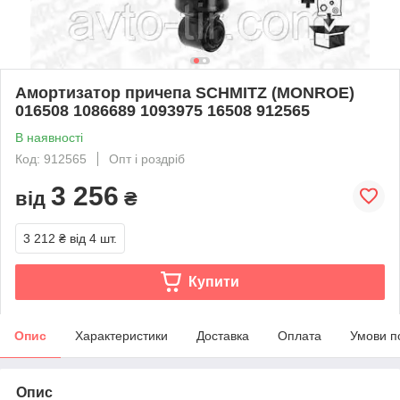
Амортизатор причепа SCHMITZ (MONROE)
016508 1086689 1093975 16508 912565
В наявності
Код: 912565
Опт і роздріб
3 256
від
₴
3 212 ₴
від 4 шт.
Купити
Опис
Характеристики
Доставка
Оплата
Умови п
Опис