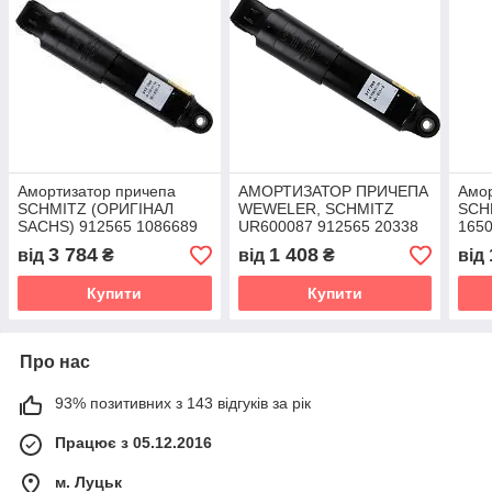
Амортизатор причепа
АМОРТИЗАТОР ПРИЧЕПА
Амор
SCHMITZ (ОРИГІНАЛ
WEWELER, SCHMITZ
SCH
SACHS) 912565 1086689
UR600087 912565 20338
1650
016508 1093975 16508
1093975 016508
3 784
1 408
від
₴
від
₴
від
D8A912565S
Купити
Купити
Про нас
93% позитивних з 143 відгуків за рік
Працює з 05.12.2016
м. Луцьк