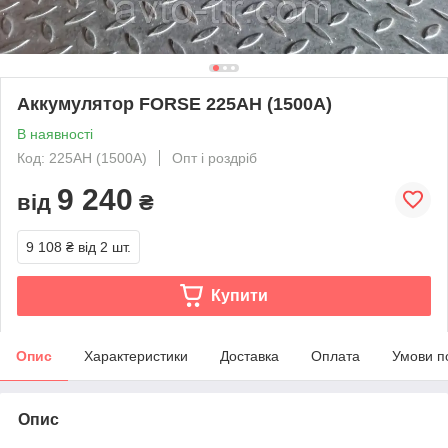
Аккумулятор FORSE 225AH (1500A)
В наявності
Код: 225АН (1500А)
Опт і роздріб
9 240
від
₴
9 108 ₴
від 2 шт.
Купити
Опис
Характеристики
Доставка
Оплата
Умови п
Опис