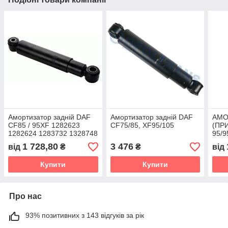
Амортизатор задній DAF
Амортизатор задній DAF
АМО
CF85 / 95XF 1282623
CF75/85, XF95/105
(ПР
1282624 1283732 1328748
95/9
222773 252620 360585
Вели
1 728,80
3 476
від
₴
₴
від
740021 755262
Купити
Купити
Про нас
93% позитивних з 143 відгуків за рік