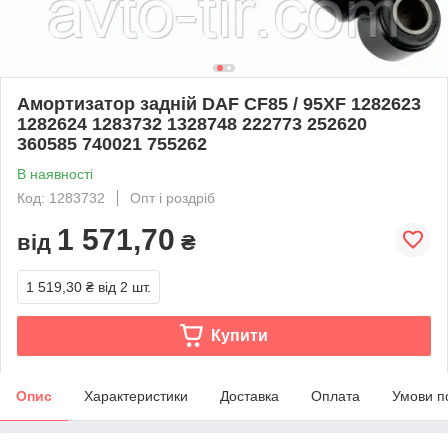
Амортизатор задній DAF CF85 / 95XF 1282623
1282624 1283732 1328748 222773 252620
360585 740021 755262
В наявності
Код: 1283732
Опт і роздріб
1 571,70
від
₴
1 519,30 ₴
від 2 шт.
Купити
Опис
Характеристики
Доставка
Оплата
Умови п