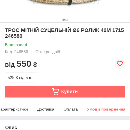
ТРОС МІТНІЙ СУЦЕЛЬНІЙ Ø6 РОЛИК 42M 1715
246586
В наявності
Код: 246586
Опт і роздріб
550
від
₴
528 ₴
від 5 шт.
Купити
арактеристики
Доставка
Оплата
Умови повернення
Опис