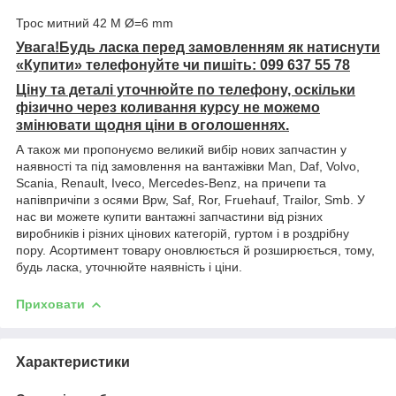
Трос митний 42 М Ø=6 mm
Увага!Будь ласка перед замовленням як натиснути
«Купити» телефонуйте чи пишіть: 099 637 55 78
Ціну та деталі уточнюйте по телефону, оскільки
фізично через коливання курсу не можемо
змінювати щодня ціни в оголошеннях.
А також ми пропонуємо великий вибір нових запчастин у
наявності та під замовлення на вантажівки Man, Daf, Volvo,
Scania, Renault, Iveco, Mercedes-Benz, на причепи та
напівпричіпи з осями Bpw, Saf, Ror, Fruehauf, Trailor, Smb. У
нас ви можете купити вантажні запчастини від різних
виробників і різних цінових категорій, гуртом і в роздрібну
пору. Асортимент товару оновлюється й розширюється, тому,
будь ласка, уточнюйте наявність і ціни.
Приховати
Характеристики