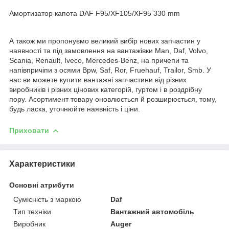
Амортизатор капота DAF F95/XF105/XF95 330 mm
А також ми пропонуємо великий вибір нових запчастин у
наявності та під замовлення на вантажівки Man, Daf, Volvo,
Scania, Renault, Iveco, Mercedes-Benz, на причепи та
напівпричіпи з осями Bpw, Saf, Ror, Fruehauf, Trailor, Smb. У
нас ви можете купити вантажні запчастини від різних
виробників і різних цінових категорій, гуртом і в роздрібну
пору. Асортимент товару оновлюється й розширюється, тому,
будь ласка, уточнюйте наявність і ціни.
Приховати
Характеристики
Основні атрибути
Сумісність з маркою
Daf
Тип техніки
Вантажний автомобіль
Виробник
Auger