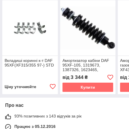
Вкладиші коринні к-т DAF
Амортизатор кабіни DAF
Амор
95XF(XF315/355 97-) STD
95XF-105, 1319673,
газо
1387326, 1623465,
XF4
1792422, 1817663,
DT5
3 344
від
₴
від
312781, mc016
Ціну уточнюйте
Купити
Про нас
93% позитивних з 143 відгуків за рік
Працює з 05.12.2016