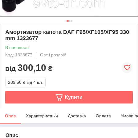
Амортизатор капота DAF F95/XF105/XF95 330
mm 1323677
В наявності
Код: 1323677
Опт і роздріб
300,10
від
₴
289,50 ₴
від 4 шт.
Купити
Опис
Характеристики
Доставка
Оплата
Умови п
Опис