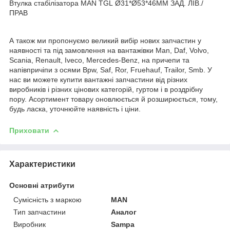
Втулка стабілізатора MAN TGL Ø31*Ø53*46MM ЗАД. ЛІВ./
ПРАВ
А також ми пропонуємо великий вибір нових запчастин у
наявності та під замовлення на вантажівки Man, Daf, Volvo,
Scania, Renault, Iveco, Mercedes-Benz, на причепи та
напівпричіпи з осями Bpw, Saf, Ror, Fruehauf, Trailor, Smb. У
нас ви можете купити вантажні запчастини від різних
виробників і різних цінових категорій, гуртом і в роздрібну
пору. Асортимент товару оновлюється й розширюється, тому,
будь ласка, уточнюйте наявність і ціни.
Приховати
Характеристики
Основні атрибути
Сумісність з маркою
MAN
Тип запчастини
Аналог
Виробник
Sampa