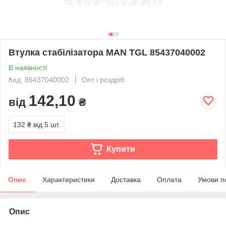
Втулка стабілізатора MAN TGL 85437040002
В наявності
Код: 85437040002
Опт і роздріб
142,10
від
₴
132 ₴
від 5 шт.
Купити
Опис
Характеристики
Доставка
Оплата
Умови п
Опис