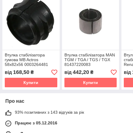
Втулка стабілізатора
Втулка стабілізатора MAN
Втул
гумова MB Actros
TGM / TGA / TGS / TGX
стаб
58x82x56 0003264481
81437220083
Ren
0003264781
168,50
442,20
від
₴
від
₴
від
Купити
Купити
Про нас
93% позитивних з 143 відгуків за рік
Працює з 05.12.2016