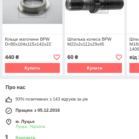
Кільце маточини BPW
Шпилька колеса BPW
Шпил
D=80х104х115х142х22
М22х2х112х29х45
M18x
140
440
60
₴
₴
від
Купити
Купити
Про нас
93% позитивних з 143 відгуків за рік
Працює з 05.12.2016
м. Луцьк
Луцьк, Україна
Контакти