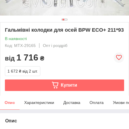
Гальмівні колодки для осей BPW ECO+ 211*93
В наявності
Код: MTX-29165
Опт і роздріб
1 716
від
₴
1 672 ₴
від 2 шт.
Купити
Опис
Характеристики
Доставка
Оплата
Умови п
Опис