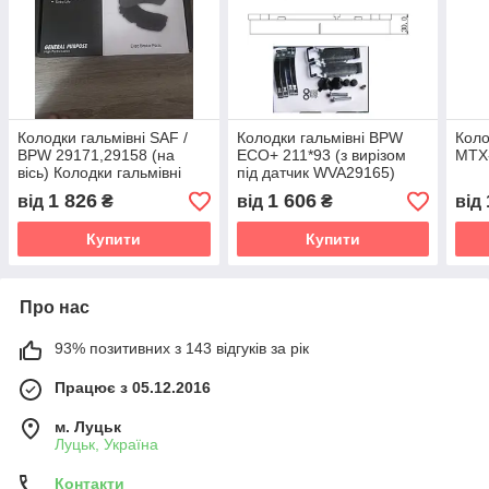
Колодки гальмівні SAF /
Колодки гальмівні BPW
Коло
BPW 29171,29158 (на
ECO+ 211*93 (з вирізом
MTX
вісь) Колодки гальмівні
під датчик WVA29165)
САФ Колодки гальмівні
1 826
1 606
від
₴
від
₴
від
БПВ
Купити
Купити
Про нас
93% позитивних з 143 відгуків за рік
Працює з 05.12.2016
м. Луцьк
Луцьк, Україна
Контакти