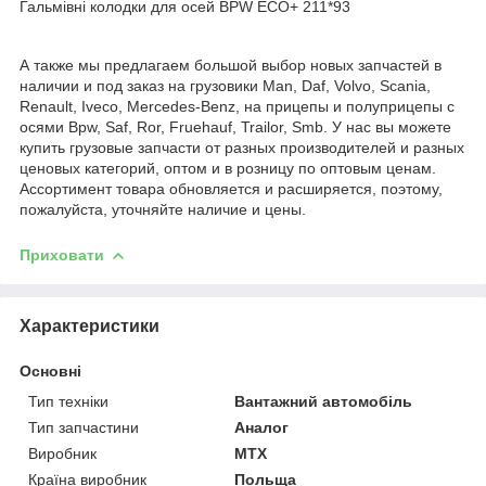
Гальмівні колодки для осей BPW ECO+ 211*93
А также мы предлагаем большой выбор новых запчастей в
наличии и под заказ на грузовики Man, Daf, Volvo, Scania,
Renault, Iveco, Mercedes-Benz, на прицепы и полуприцепы с
осями Bpw, Saf, Ror, Fruehauf, Trailor, Smb. У нас вы можете
купить грузовые запчасти от разных производителей и разных
ценовых категорий, оптом и в розницу по оптовым ценам.
Ассортимент товара обновляется и расширяется, поэтому,
пожалуйста, уточняйте наличие и цены.
Приховати
Характеристики
Основні
Тип техніки
Вантажний автомобіль
Тип запчастини
Аналог
Виробник
MTX
Країна виробник
Польща