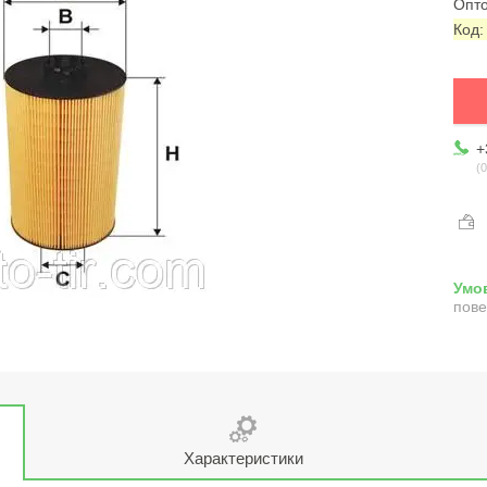
Опто
Код
+
0
пове
Характеристики