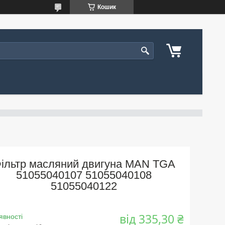
Кошик
ільтр масляний двигуна MAN TGA
51055040107 51055040108
51055040122
від
335,30 ₴
явності