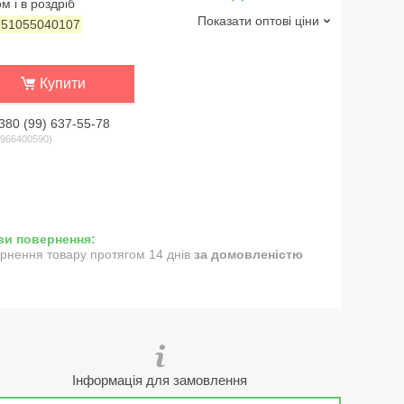
м і в роздріб
Показати оптові ціни
:
51055040107
Купити
380 (99) 637-55-78
966400590
рнення товару протягом 14 днів
за домовленістю
Інформація для замовлення