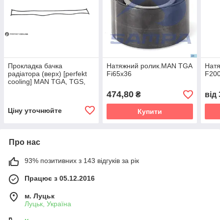
Прокладка бачка
Натяжний ролик.MAN TGA
Нат
радіатора (верх) [perfekt
Fi65x36
F20
cooling] MAN TGA, TGS,
TGX
474,80
₴
від
Ціну уточнюйте
Купити
Про нас
93% позитивних з 143 відгуків за рік
Працює з 05.12.2016
м. Луцьк
Луцьк, Україна