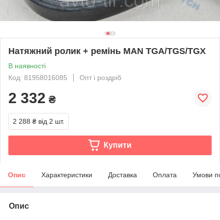
Натяжний ролик + ремінь MAN TGA/TGS/TGX
В наявності
Код: 81958016085
Опт і роздріб
2 332
₴
2 288 ₴
від 2 шт.
Купити
Опис
Характеристики
Доставка
Оплата
Умови п
Опис