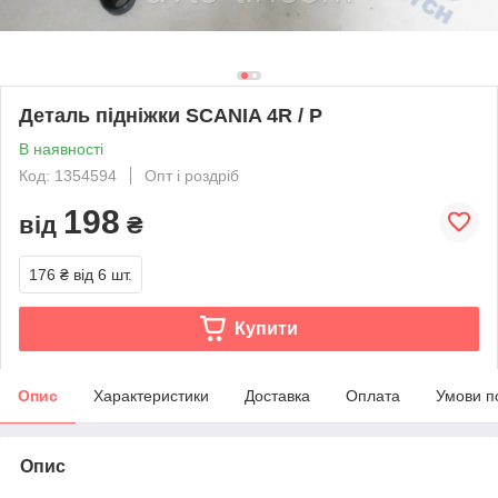
Деталь підніжки SCANIA 4R / P
В наявності
Код: 1354594
Опт і роздріб
198
від
₴
176 ₴
від 6 шт.
Купити
Опис
Характеристики
Доставка
Оплата
Умови п
Опис