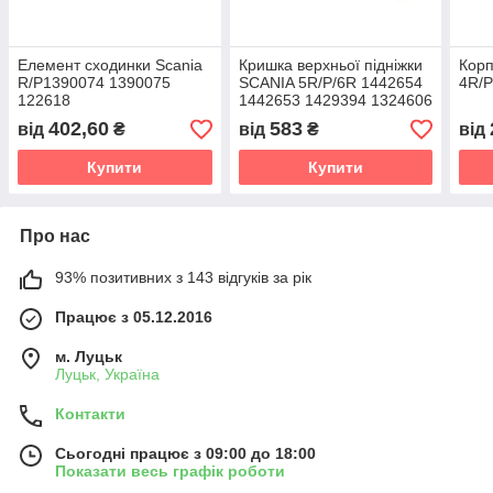
Елемент сходинки Scania
Кришка верхньої підніжки
Корп
R/P1390074 1390075
SCANIA 5R/P/6R 1442654
4R/P
122618
1442653 1429394 1324606
402,60
583
від
₴
від
₴
від
Купити
Купити
Про нас
93% позитивних з 143 відгуків за рік
Працює з 05.12.2016
м. Луцьк
Луцьк, Україна
Контакти
Сьогодні працює з 09:00 до 18:00
Показати весь графік роботи