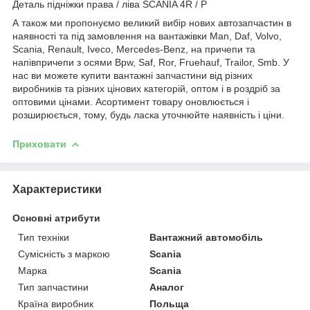
Деталь підніжки права / ліва SCANIA 4R / P
А також ми пропонуємо великий вибір нових автозапчастин в
наявності та під замовлення на вантажівки Man, Daf, Volvo,
Scania, Renault, Iveco, Mercedes-Benz, на причепи та
напівпричепи з осями Bpw, Saf, Ror, Fruehauf, Trailor, Smb. У
нас ви можете купити вантажні запчастини від різних
виробників та різних цінових категорій, оптом і в роздріб за
оптовими цінами. Асортимент товару оновлюється і
розширюється, тому, будь ласка уточнюйте наявність і ціни.
Приховати
Характеристики
Основні атрибути
Тип техніки
Вантажний автомобіль
Сумісність з маркою
Scania
Марка
Scania
Тип запчастини
Аналог
Країна виробник
Польща