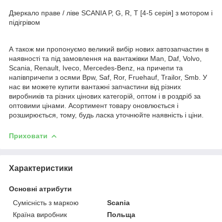
Дзеркало праве / ліве SCANIA P, G, R, T [4-5 серія] з мотором і
підігрівом
А також ми пропонуємо великий вибір нових автозапчастин в
наявності та під замовлення на вантажівки Man, Daf, Volvo,
Scania, Renault, Iveco, Mercedes-Benz, на причепи та
напівпричепи з осями Bpw, Saf, Ror, Fruehauf, Trailor, Smb. У
нас ви можете купити вантажні запчастини від різних
виробників та різних цінових категорій, оптом і в роздріб за
оптовими цінами. Асортимент товару оновлюється і
розширюється, тому, будь ласка уточнюйте наявність і ціни.
Приховати
Характеристики
Основні атрибути
Сумісність з маркою
Scania
Країна виробник
Польща