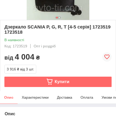
Дзеркало SCANIA P, G, R, T [4-5 серія] 1723519
1723518
В наявності
Код: 1723519
Опт і роздріб
4 004
від
₴
3 916 ₴
від 3 шт.
Купити
Опис
Характеристики
Доставка
Оплата
Умови п
Опис