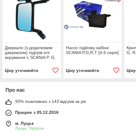
Дзеркало (з додатковим
Насос підйому кабіни
Крил
дзеркалом) підігрів ел/
SCANIA P,G,R,T [4-5 серія]
G, R
керування L SCANIA P, G,
R, T [4-5 серія]
Ціну уточнюйте
Ціну уточнюйте
Цін
Про нас
93% позитивних з 143 відгуків за рік
Працює з 05.12.2016
м. Луцьк
Луцьк, Україна