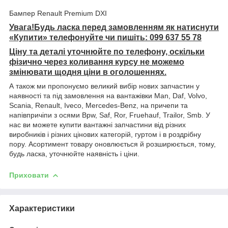
Бампер Renault Premium DXI
Увага!Будь ласка перед замовленням як натиснути
«Купити» телефонуйте чи пишіть: 099 637 55 78
Ціну та деталі уточнюйте по телефону, оскільки
фізично через коливання курсу не можемо
змінювати щодня ціни в оголошеннях.
А також ми пропонуємо великий вибір нових запчастин у
наявності та під замовлення на вантажівки Man, Daf, Volvo,
Scania, Renault, Iveco, Mercedes-Benz, на причепи та
напівпричіпи з осями Bpw, Saf, Ror, Fruehauf, Trailor, Smb. У
нас ви можете купити вантажні запчастини від різних
виробників і різних цінових категорій, гуртом і в роздрібну
пору. Асортимент товару оновлюється й розширюється, тому,
будь ласка, уточнюйте наявність і ціни.
Приховати
Характеристики