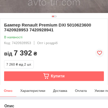
Бампер Renault Premium DXI 5010623600
7420928953 7420928941
В наявності
Код: 7420928953
Опт і роздріб
7 392
від
₴
7 260 ₴
від 2 шт.
Купити
Опис
Характеристики
Доставка
Оплата
Умови п
Опис