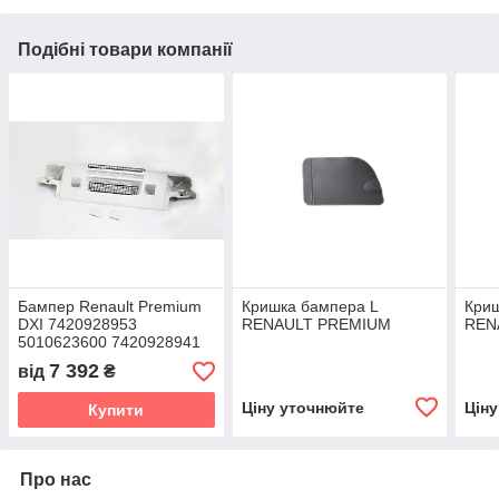
Подібні товари компанії
Бампер Renault Premium
Кришка бампера L
Криш
DXI 7420928953
RENAULT PREMIUM
REN
5010623600 7420928941
7 392
від
₴
Ціну уточнюйте
Цін
Купити
Про нас