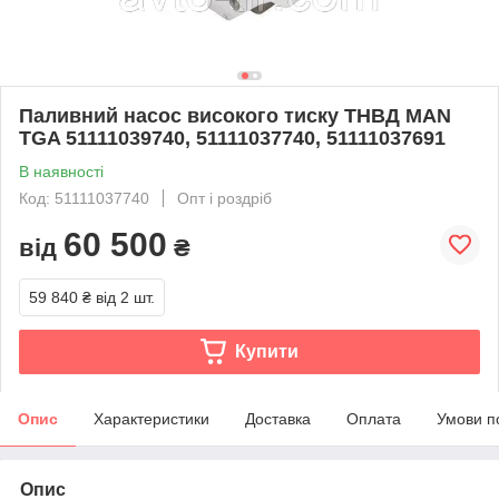
Паливний насос високого тиску ТНВД MAN
TGA 51111039740, 51111037740, 51111037691
В наявності
Код: 51111037740
Опт і роздріб
60 500
від
₴
59 840 ₴
від 2 шт.
Купити
Опис
Характеристики
Доставка
Оплата
Умови п
Опис