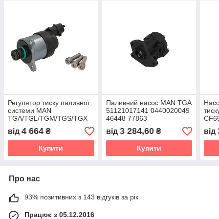
Регулятор тиску паливної
Паливний насос MAN TGA
Насо
системи MAN
51121017141 0440020049
тиск
TGA/TGL/TGM/TGS/TGX
46448 77863
CF65
(BOSCH) 1465ZS0096
EUR
4 664
3 284,60
від
₴
від
₴
від
HOL
139
Купити
Купити
Про нас
93% позитивних з 143 відгуків за рік
Працює з 05.12.2016