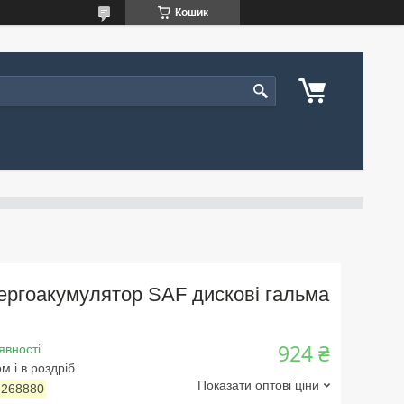
Кошик
ергоакумулятор SAF дискові гальма
924 ₴
явності
м і в роздріб
Показати оптові ціни
:
268880