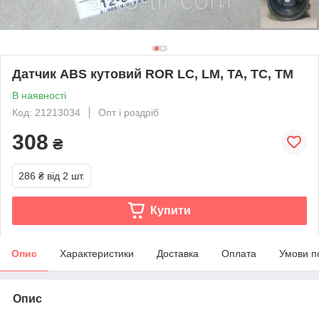
Датчик ABS кутовий ROR LC, LM, TA, TC, TM
В наявності
Код: 21213034
Опт і роздріб
308
₴
286 ₴
від 2 шт.
Купити
Опис
Характеристики
Доставка
Оплата
Умови п
Опис