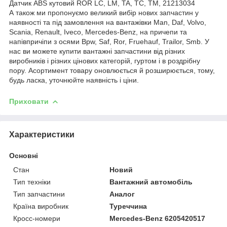
Датчик ABS кутовий ROR LC, LM, TA, TC, TM, 21213034
А також ми пропонуємо великий вибір нових запчастин у
наявності та під замовлення на вантажівки Man, Daf, Volvo,
Scania, Renault, Iveco, Mercedes-Benz, на причепи та
напівпричіпи з осями Bpw, Saf, Ror, Fruehauf, Trailor, Smb. У
нас ви можете купити вантажні запчастини від різних
виробників і різних цінових категорій, гуртом і в роздрібну
пору. Асортимент товару оновлюється й розширюється, тому,
будь ласка, уточнюйте наявність і ціни.
Приховати
Характеристики
Основні
Стан
Новий
Тип техніки
Вантажний автомобіль
Тип запчастини
Аналог
Країна виробник
Туреччина
Кросс-номери
Mercedes-Benz 6205420517