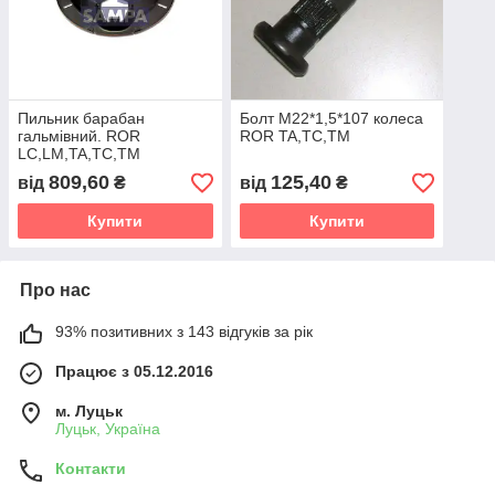
Пильник барабан
Болт М22*1,5*107 колеса
гальмівний. ROR
ROR TA,TC,TM
LC,LM,TA,TC,TM
15220648
809,60
125,40
від
₴
від
₴
Купити
Купити
Про нас
93% позитивних з 143 відгуків за рік
Працює з 05.12.2016
м. Луцьк
Луцьк, Україна
Контакти