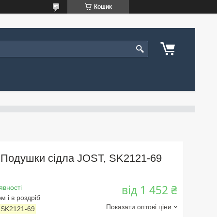
Кошик
Подушки сідла JOST, SK2121-69
від
1 452 ₴
явності
м і в роздріб
Показати оптові ціни
:
SK2121-69