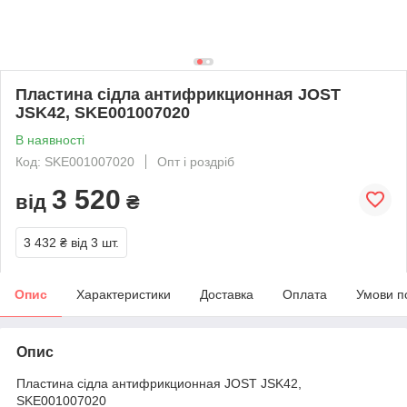
Пластина сідла антифрикционная JOST
JSK42, SKE001007020
В наявності
Код: SKE001007020
Опт і роздріб
3 520
від
₴
3 432 ₴
від 3 шт.
Опис
Характеристики
Доставка
Оплата
Умови п
Опис
Пластина сідла антифрикционная JOST JSK42,
SKE001007020