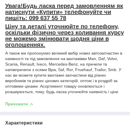
Увага!Будь ласка перед замовленням як
натиснути «Купити» телефонуйте чи
пишіть: 099 637 55 78
Ціну та деталі уточнюйте по телефону,
оскільки фізично через коливання курсу
не можемо змінювати щодня ціни в
оголошеннях.
А також ми пропонуємо великий вибір нових автозапчастин в
наявності та під замовлення на вантажівки Man, Daf, Volvo,
Scania, Renault, Iveco, Mercedes-Benz, на причепи та
напівпричепи з осями Bpw, Saf, Ror, Fruehauf, Trailor, Smb. У
нас ви можете купити вантажні запчастини від різних
виробників та різних цінових категорій, оптом і в роздріб за
оптовими цінами. Асортимент товару оновлюється і
розширюється, тому, будь ласка уточнюйте наявність і ціни.
Приховати
Характеристики