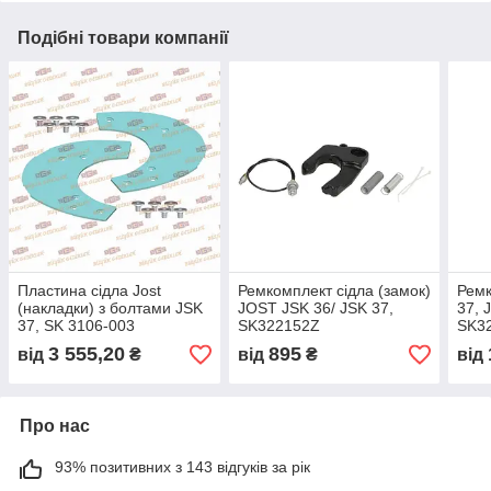
Подібні товари компанії
Пластина сідла Jost
Ремкомплект сідла (замок)
Ремк
(накладки) з болтами JSK
JOST JSK 36/ JSK 37,
37, 
37, SK 3106-003
SK322152Z
SK32
1350
3 555,20
895
від
₴
від
₴
від
5001
Про нас
93% позитивних з 143 відгуків за рік