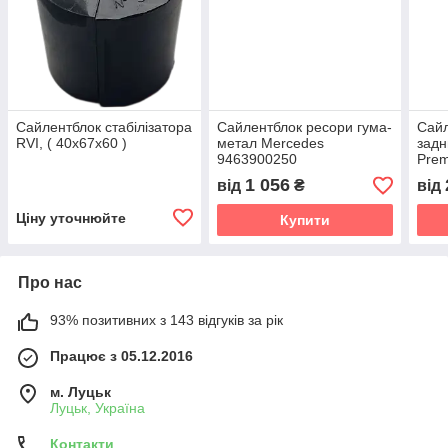
Сайлентблок стабілізатора
Сайлентблок ресори гума-
Сайл
RVI, ( 40x67x60 )
метал Mercedes
задн
9463900250
Pre
1 056
від
₴
від
Ціну уточнюйте
Купити
Про нас
93% позитивних з 143 відгуків за рік
Працює з 05.12.2016
м. Луцьк
Луцьк, Україна
Контакти