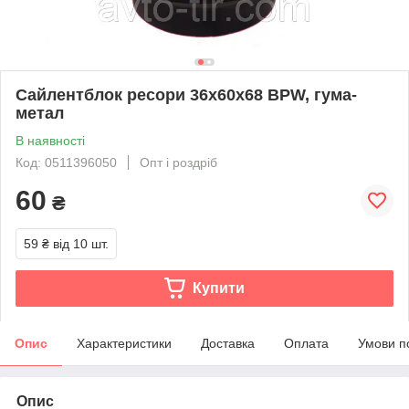
Сайлентблок ресори 36x60x68 BPW, гума-
метал
В наявності
Код: 0511396050
Опт і роздріб
60
₴
59 ₴
від 10 шт.
Купити
Опис
Характеристики
Доставка
Оплата
Умови п
Опис