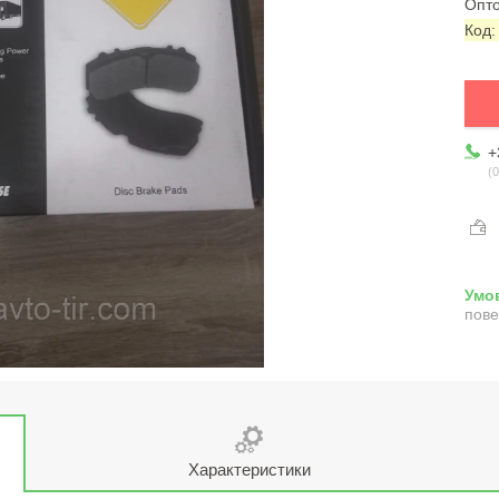
Опто
Код
+
0
пове
Характеристики