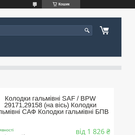
Кошик
Колодки гальмівні SAF / BPW
29171,29158 (на вісь) Колодки
льмівні САФ Колодки гальмівні БПВ
від
1 826 ₴
явності