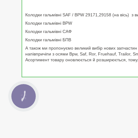
Колодки гальмівні SAF / BPW 29171,29158 (на вісь) з в
Колодки гальмівні BPW
Колодки гальмівні САФ
Колодки гальмівні БПВ
А також ми пропонуємо великий вибір нових запчастин у
напівпричіпи з осями Bpw, Saf, Ror, Fruehauf, Trailor, S
Асортимент товару оновлюється й розширюється, тому, б
КНОПКА
ЗВ'ЯЗКУ