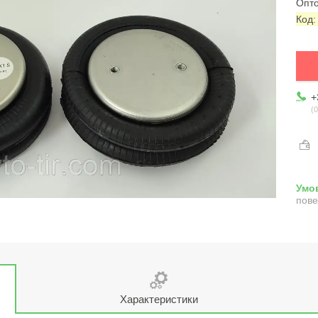
Опто
Код
+
0
пове
Характеристики