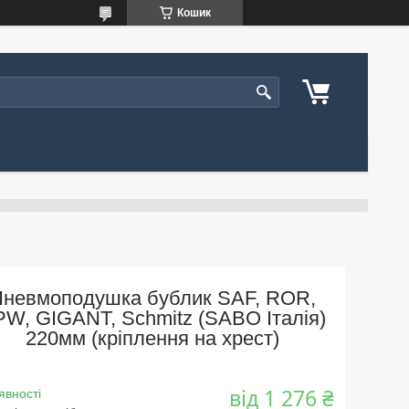
Кошик
Пневмоподушка бублик SAF, ROR,
W, GIGANT, Schmitz (SABO Італія)
220мм (кріплення на хрест)
від
1 276 ₴
явності