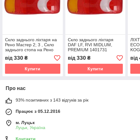
Скло заднього ліхтаря на
Скло заднього ліхтаря
ЛІХ
Рено Мастер 2; 3 , Скло
DAF LF, RVI MIDLUM,
ECO
заднього стопа на Рено
PREMIUM 1401731
KOG
Мастер
1401713 5001846850
329
330
330
від
₴
від
₴
від
331
Купити
Купити
Про нас
93% позитивних з 143 відгуків за рік
Працює з 05.12.2016
м. Луцьк
Луцьк, Україна
Контакти