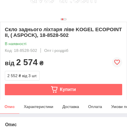
Скло заднього ліхтаря ліве KOGEL ECOPOINT
II, ( ASPOCK), 18-8528-502
В наявності
Код: 18-8528-502
Опт і роздріб
2 574
від
₴
2 552 ₴
від 3 шт.
Купити
Опис
Характеристики
Доставка
Оплата
Умови п
Опис