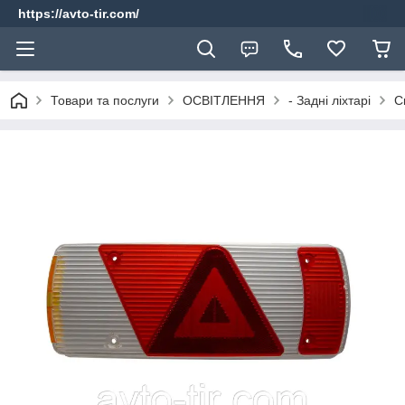
https://avto-tir.com/
Товари та послуги
ОСВІТЛЕННЯ
- Задні ліхтарі
С