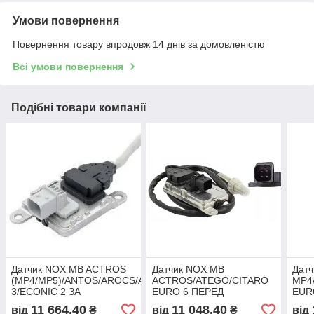
Умови повернення
Повернення товару впродовж 14 днів за домовленістю
Всі умови повернення
Подібні товари компанії
Датчик NOX MB ACTROS
Датчик NOX MB
Дат
(MP4/MP5)/ANTOS/AROCS/ATEGO
ACTROS/ATEGO/CITARO
MP4
3/ECONIC 2 ЗА
EURO 6 ПЕРЕД
EURO
КАТАЛІЗАТОРОМ
КАТАЛІЗАТОРОМ
11 664,40
11 048,40
від
₴
від
₴
від