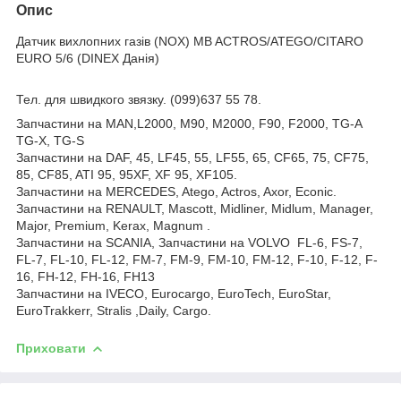
Опис
Датчик вихлопних газів (NOX) MB ACTROS/ATEGO/CITARO
EURO 5/6 (DINEX Данія)
Тел. для швидкого звязку. (099)637 55 78.
Запчастини на MAN,L2000, M90, M2000, F90, F2000, TG-A
TG-X, TG-S
Запчастини на DAF, 45, LF45, 55, LF55, 65, CF65, 75, CF75,
85, CF85, ATI 95, 95XF, XF 95, XF105.
Запчастини на MERCEDES, Atego, Actros, Axor, Econic.
Запчастини на RENAULT, Mascott, Midliner, Midlum, Manager,
Major, Premium, Kerax, Magnum .
Запчастини на SCANIA, Запчастини на VOLVO FL-6, FS-7,
FL-7, FL-10, FL-12, FM-7, FM-9, FM-10, FM-12, F-10, F-12, F-
16, FH-12, FH-16, FH13
Запчастини на IVECO, Eurocargo, EuroTech, EuroStar,
EuroTrakkerr, Stralis ,Daily, Cargo.
Приховати