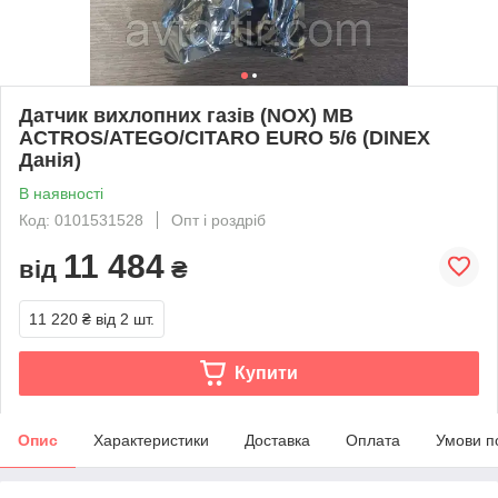
Датчик вихлопних газів (NOX) MB
ACTROS/ATEGO/CITARO EURO 5/6 (DINEX
Данія)
В наявності
Код: 0101531528
Опт і роздріб
11 484
від
₴
11 220 ₴
від 2 шт.
Купити
Опис
Характеристики
Доставка
Оплата
Умови п