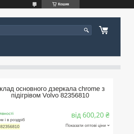
Кошик
клад основного дзеркала chrome з
підігрівом Volvo 82356810
від
600,20 ₴
явності
м і в роздріб
Показати оптові ціни
:
82356810