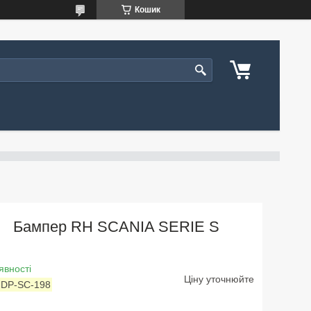
Кошик
Бампер RH SCANIA SERIE S
явності
Ціну уточнюйте
:
DP-SC-198