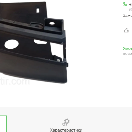
+
0
Замо
пове
Характеристики