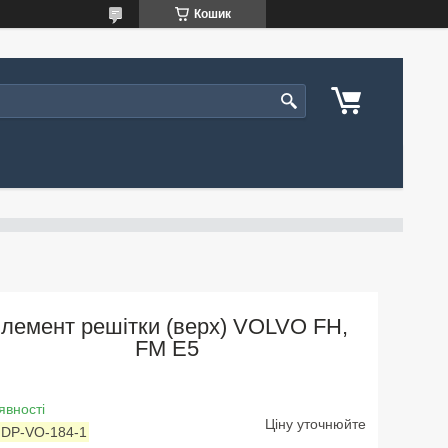
Кошик
лемент решітки (верх) VOLVO FH,
FM E5
явності
Ціну уточнюйте
:
DP-VO-184-1