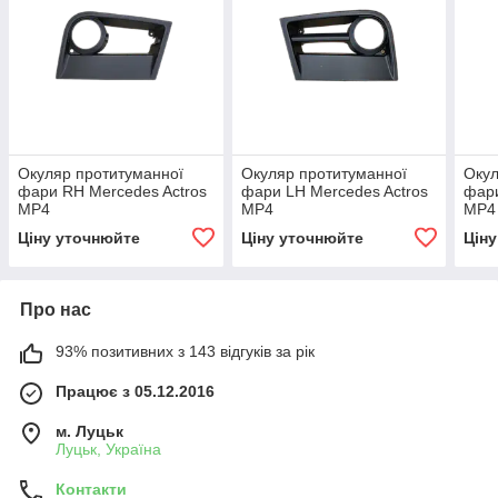
Окуляр протитуманної
Окуляр протитуманної
Окул
фари RH Mercedes Actros
фари LH Mercedes Actros
фари
MP4
MP4
MP4
Ціну уточнюйте
Ціну уточнюйте
Цін
Про нас
93% позитивних з 143 відгуків за рік
Працює з 05.12.2016
м. Луцьк
Луцьк, Україна
Контакти