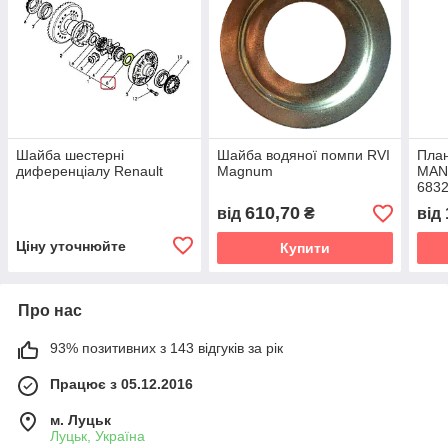
Шайба шестерні
Шайба водяної помпи RVI
План
диференціалу Renault
Magnum
MAN
6832
610,70
від
₴
від
Ціну уточнюйте
Купити
Про нас
93% позитивних з 143 відгуків за рік
Працює з 05.12.2016
м. Луцьк
Луцьк, Україна