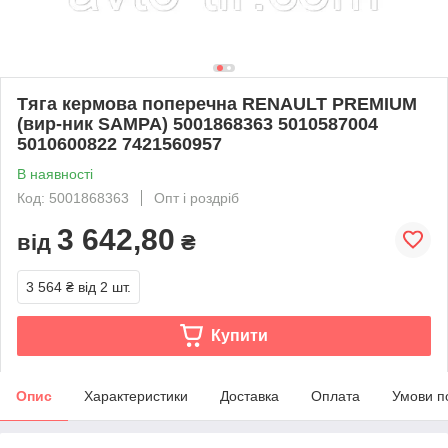
Тяга кермова поперечна RENAULT PREMIUM
(вир-ник SAMPA) 5001868363 5010587004
5010600822 7421560957
В наявності
Код: 5001868363
Опт і роздріб
3 642,80
від
₴
3 564 ₴
від 2 шт.
Купити
Опис
Характеристики
Доставка
Оплата
Умови п