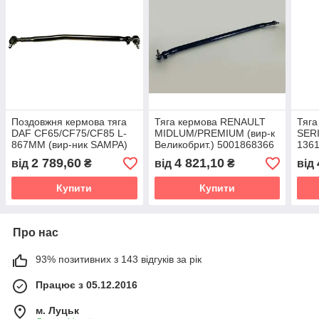
Поздовжня кермова тяга
Тяга кермова RENAULT
Тяга
DAF CF65/CF75/CF85 L-
MIDLUM/PREMIUM (вир-к
SERI
867MM (вир-ник SAMPA)
Великобрит.) 5001868366
1361
1602821 1363859 1448063
5010587034 5010587038
1897
2 789,60
4 821,10
від
₴
від
₴
від
7421560963
74221636375001869828
Купити
Купити
Про нас
93% позитивних з 143 відгуків за рік
Працює з 05.12.2016
м. Луцьк