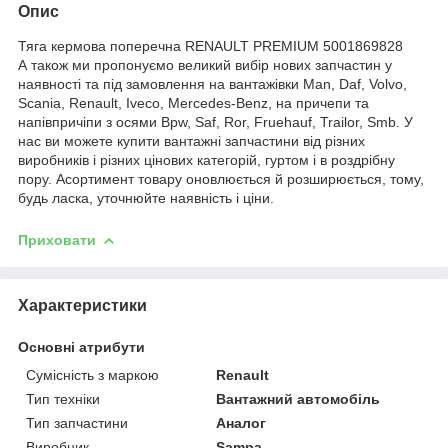
Опис
Тяга кермова поперечна RENAULT PREMIUM 5001869828
А також ми пропонуємо великий вибір нових запчастин у
наявності та під замовлення на вантажівки Man, Daf, Volvo,
Scania, Renault, Iveco, Mercedes-Benz, на причепи та
напівпричіпи з осями Bpw, Saf, Ror, Fruehauf, Trailor, Smb. У
нас ви можете купити вантажні запчастини від різних
виробників і різних цінових категорій, гуртом і в роздрібну
пору. Асортимент товару оновлюється й розширюється, тому,
будь ласка, уточнюйте наявність і ціни.
Приховати
Характеристики
Основні атрибути
Сумісність з маркою
Renault
Тип техніки
Вантажний автомобіль
Тип запчастини
Аналог
Виробник
Sampa