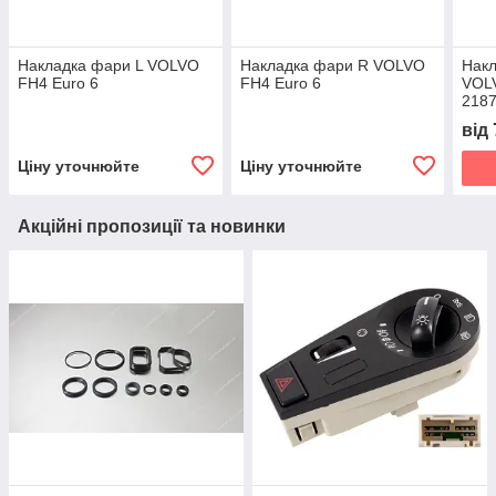
Накладка фари L VOLVO
Накладка фари R VOLVO
Накл
FH4 Euro 6
FH4 Euro 6
VOL
218
828
від
828
Ціну уточнюйте
Ціну уточнюйте
Акційні пропозиції та новинки