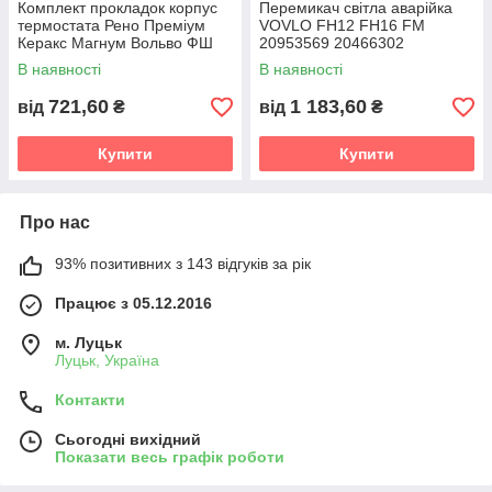
Комплект прокладок корпус
Перемикач світла аварійка
термостата Рено Преміум
VOVLO FH12 FH16 FM
Керакс Магнум Вольво ФШ
20953569 20466302
ФМ ( 20555313
20942844
В наявності
В наявності
721,60
1 183,60
від
₴
від
₴
Купити
Купити
Про нас
93% позитивних з 143 відгуків за рік
Працює з 05.12.2016
м. Луцьк
Луцьк, Україна
Контакти
Сьогодні вихідний
Показати весь графік роботи