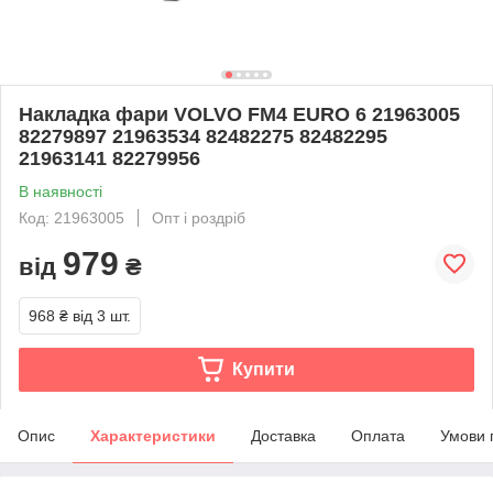
Накладка фари VOLVO FM4 EURO 6 21963005
82279897 21963534 82482275 82482295
21963141 82279956
В наявності
Код: 21963005
Опт і роздріб
979
від
₴
968 ₴
від 3 шт.
Купити
Опис
Характеристики
Доставка
Оплата
Умови 