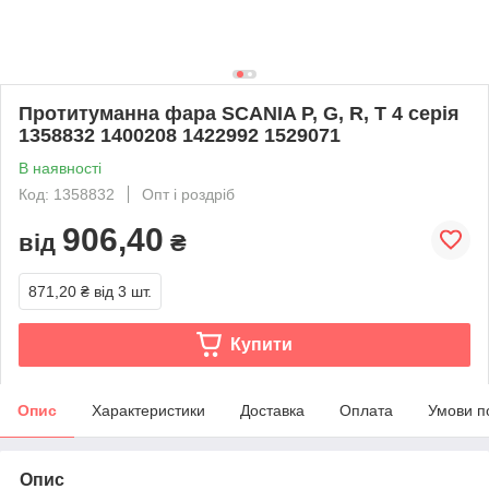
Протитуманна фара SCANIA P, G, R, T 4 серія
1358832 1400208 1422992 1529071
В наявності
Код: 1358832
Опт і роздріб
906,40
від
₴
871,20 ₴
від 3 шт.
Купити
Опис
Характеристики
Доставка
Оплата
Умови п
Опис