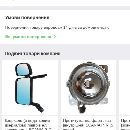
Умови повернення
Повернення товару впродовж 14 днів за домовленістю
Всі умови повернення
Подібні товари компанії
Дзеркало (з додатковим
Протитуманна фара ліва
Прот
дзеркалом) підігрів ел/
[внутрішня] SCANIA P, R [5
[зов
керування L SCANIA P, G,
серія]
сері