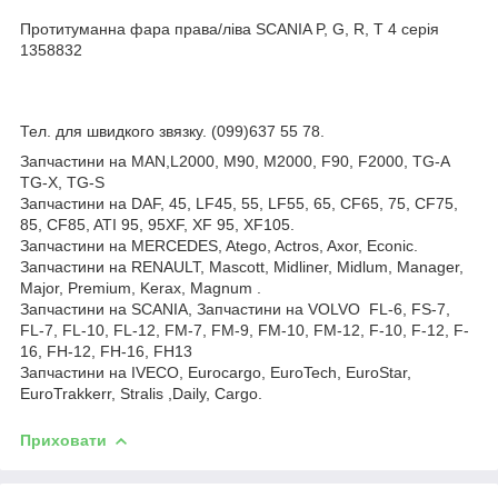
Протитуманна фара права/ліва SCANIA P, G, R, T 4 серія
1358832
Тел. для швидкого звязку. (099)637 55 78.
Запчастини на MAN,L2000, M90, M2000, F90, F2000, TG-A
TG-X, TG-S
Запчастини на DAF, 45, LF45, 55, LF55, 65, CF65, 75, CF75,
85, CF85, ATI 95, 95XF, XF 95, XF105.
Запчастини на MERCEDES, Atego, Actros, Axor, Econic.
Запчастини на RENAULT, Mascott, Midliner, Midlum, Manager,
Major, Premium, Kerax, Magnum .
Запчастини на SCANIA, Запчастини на VOLVO FL-6, FS-7,
FL-7, FL-10, FL-12, FM-7, FM-9, FM-10, FM-12, F-10, F-12, F-
16, FH-12, FH-16, FH13
Запчастини на IVECO, Eurocargo, EuroTech, EuroStar,
EuroTrakkerr, Stralis ,Daily, Cargo.
Приховати