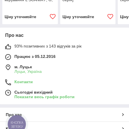
R, T [4-5 серія]
Ціну уточнюйте
Ціну уточнюйте
Цін
Про нас
93% позитивних з 143 відгуків за рік
Працює з 05.12.2016
м. Луцьк
Луцьк, Україна
Контакти
Сьогодні вихідний
Показати весь графік роботи
Про нас
КНОПКА
ЗВ'ЯЗКУ
Контакти