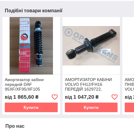
Подібні товари компанії
Амортизатор кабіни
АМОРТИЗАТОР КАБІНИ
АМО
передній DAF
VOLVO FH12/FH16
ПНІ
95XF/XF95/XF105
ПЕРЕДІЙ 1629722,
VOLV
(виробник
16297228, 62595, 62693
Вели
1 865,60
1 047,20
від
₴
від
₴
від
Великобританія) 1319672,
2042
1387327, 1337159,
2214
Купити
Купити
1623464
Про нас