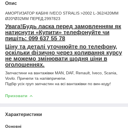
Опис
АМОРТИЗАТОР КАБІНІ IVECO STRALIS >2002 L-362/420MM
Ø20*Ø32MM ПЕРЕД.2997823
Увага!Будь ласка перед замовленням як
натиснути «Купити» телефонуйте чи
пишіть: 099 637 55 78
Ціну та деталі уточнюйте по телефону,
оскільки фізично через коливання курсу
не можемо змінювати щодня ціни в
оголошеннях.
Запчастини на вантажівки MAN, DAF, Renault, Iveco, Scania,
Vovlo. Причепи та напівпричепи.
Підбір усіх груп запчастин на всі вантажівки по вин-коду!
Приховати
Характеристики
Основні