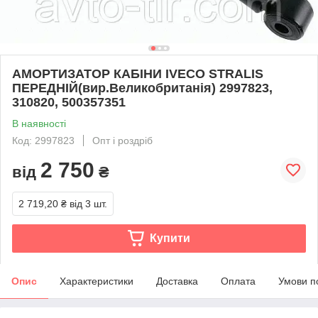
АМОРТИЗАТОР КАБІНИ IVECO STRALIS
ПЕРЕДНІЙ(вир.Великобританія) 2997823,
310820, 500357351
В наявності
Код: 2997823
Опт і роздріб
2 750
від
₴
2 719,20 ₴
від 3 шт.
Купити
Опис
Характеристики
Доставка
Оплата
Умови п