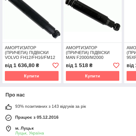
АМОРТИЗАТОР
АМОРТИЗАТОР
АМО
(ПРИЧЕПА) ПІДВІСКИ
(ПРИЧЕПА) ПІДВІСКИ
(ПР
VOLVO FH12/FH16/FM12
MAN F2000/M2000
95X
>1993 (виробник
(виробник Великобританія
>199
1 636,80
1 518
від
₴
від
₴
від
Великобританія )
) 81437016444
Вели
20585556
Купити
Купити
Про нас
93% позитивних з 143 відгуків за рік
Працює з 05.12.2016
м. Луцьк
Луцьк, Україна