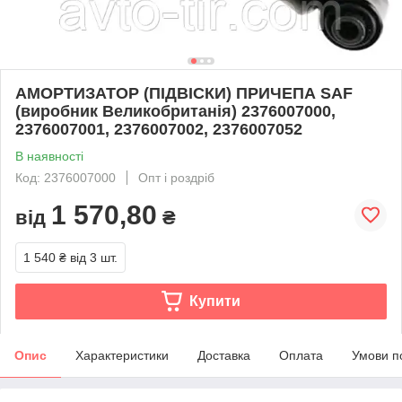
АМОРТИЗАТОР (ПІДВІСКИ) ПРИЧЕПА SAF
(виробник Великобританія) 2376007000,
2376007001, 2376007002, 2376007052
В наявності
Код: 2376007000
Опт і роздріб
1 570,80
від
₴
1 540 ₴
від 3 шт.
Купити
Опис
Характеристики
Доставка
Оплата
Умови п