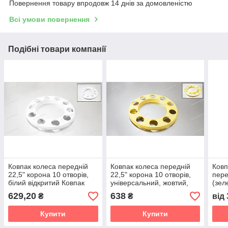
Повернення товару впродовж 14 днів за домовленістю
Всі умови повернення
Подібні товари компанії
Ковпак колеса передній
Ковпак колеса передній
Ковп
22,5" корона 10 отворів,
22,5" корона 10 отворів,
пере
білий відкритий Ковпак
універсальний, жовтий,
(зел
колеса передній 22,5
відкритий
629,20
638
₴
₴
від
білий
Купити
Купити