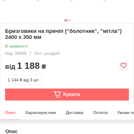
Бризговики на причіп ("болотник", "мітла")
2400 х 350 мм
В наявності
Код: 35666
Опт і роздріб
1 188
від
₴
1 144 ₴
від 3 шт.
Купити
Опис
Характеристики
Доставка
Оплата
Умови п
Опис