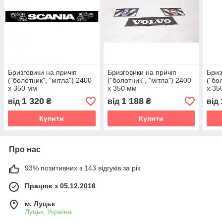
Бризговики на причіп
Бризговики на причіп
Бриз
("болотник", "мітла") 2400
("болотник", "мітла") 2400
("бо
х 350 мм
х 350 мм
х 35
1 320
1 188
від
₴
від
₴
від
Купити
Купити
Про нас
93% позитивних з 143 відгуків за рік
Працює з 05.12.2016
м. Луцьк
Луцьк, Україна