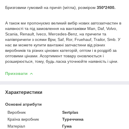
Бризговики гумовий на причіп (мітла), розміром
350*2400.
А також ми пропонуємо великий вибір нових автозапчастин в
наявності та під замовлення на вантажівки Man, Daf, Volvo,
Scania, Renault, Iveco, Mercedes-Benz, на причепи та
напівпричепи з осями Bpw, Saf, Ror, Fruehauf, Trailor, Smb. У
нас ви можете купити вантажні запчастини від різних
виробників та різних цінових категорій, оптом і в роздріб за
оптовими цінами. Асортимент товару оновлюється і
розширюється, тому, будь ласка уточнюйте наявність і ціни.
Приховати
Характеристики
Основні атрибути
Виробник
Sertplas
Країна виробник
Туреччина
Матеріал
Гума