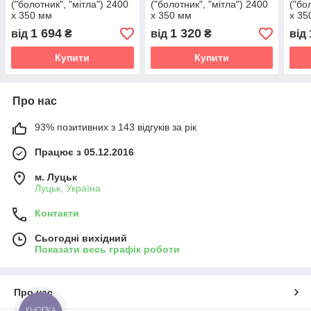
("болотник", "мітла") 2400
("болотник", "мітла") 2400
("бо
х 350 мм
х 350 мм
х 35
1 694
1 320
від
₴
від
₴
від
Купити
Купити
Про нас
93% позитивних з 143 відгуків за рік
Працює з 05.12.2016
м. Луцьк
Луцьк, Україна
Контакти
Сьогодні вихідний
Показати весь графік роботи
Про нас
КНОПКА