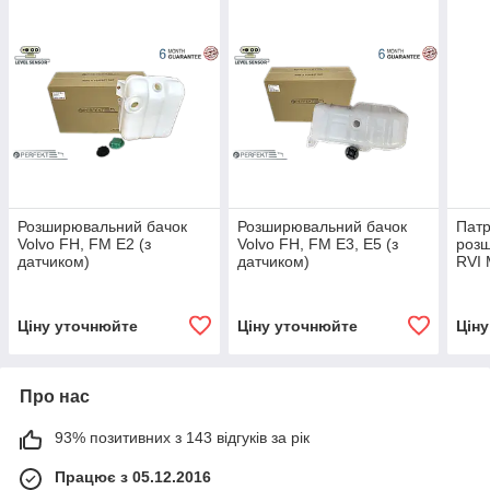
Розширювальний бачок
Розширювальний бачок
Патр
Volvo FH, FM E2 (з
Volvo FH, FM E3, E5 (з
розш
датчиком)
датчиком)
RVI 
DXI
Ціну уточнюйте
Ціну уточнюйте
Цін
Про нас
93% позитивних з 143 відгуків за рік
Працює з 05.12.2016